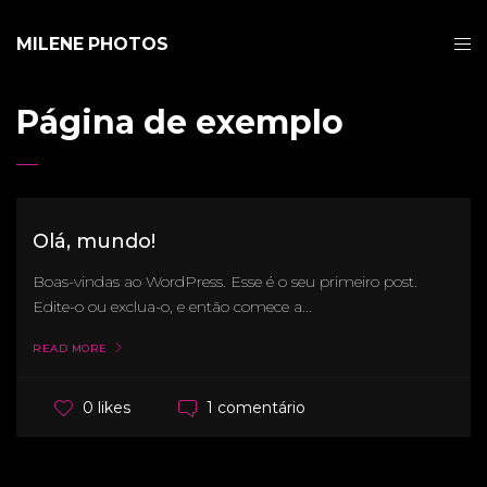
MILENE PHOTOS
Página de exemplo
Olá, mundo!
Boas-vindas ao WordPress. Esse é o seu primeiro post.
Edite-o ou exclua-o, e então comece a...
READ MORE
1 comentário
0 likes